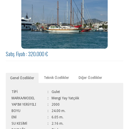
Satış Fiyatı : 320.000 €
Teknik Özellikler
Diğer Özellikler
Genel Özellikler
TİPİ
:
Gulet
MARKA/MODEL
:
Mengi Yay Yatçılık
YAPIM YERİ/YILI
:
2000
BOYU
:
24.00 m.
ENİ
:
6.05 m.
SU KESİMİ
:
2.16 m.