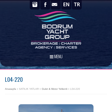
EN
TR
MENU
L04-220
Anasayfa
»
SATILIK YATLAR
»
Gulet & Motor Yelkenli
»
L04-220